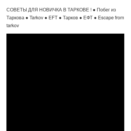
СОВЕТЫ ДЛЯ НОВИЧКА В ТАРКОВЕ ! ● Побег из
Таркова ● Tarkov ● EFT ● Тарков ● ЕФТ ● Escape from
tarkov