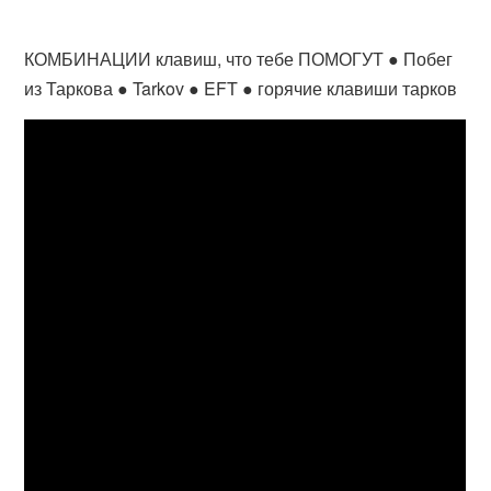
КОМБИНАЦИИ клавиш, что тебе ПОМОГУТ ● Побег
из Таркова ● Tarkov ● EFT ● горячие клавиши тарков