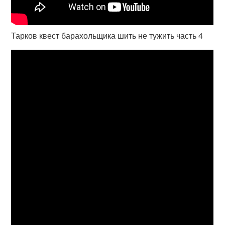
Тарков квест барахольщика шить не тужить часть 4