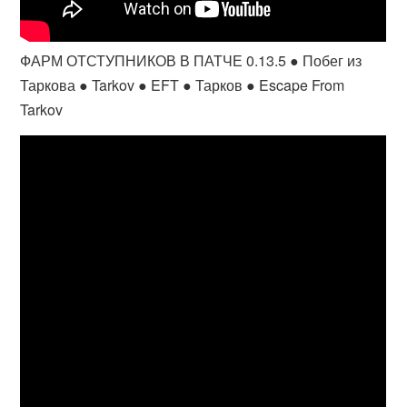
ФАРМ ОТСТУПНИКОВ В ПАТЧЕ 0.13.5 ● Побег из
Таркова ● Tarkov ● EFT ● Тарков ● Escape From
Tarkov