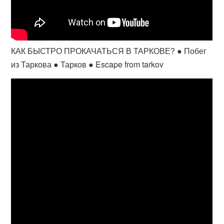
КАК БЫСТРО ПРОКАЧАТЬСЯ В ТАРКОВЕ? ● Побег
из Таркова ● Тарков ● Escape from tarkov