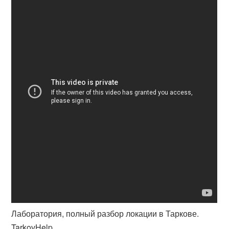
Лаборатория, полный разбор локации в Таркове.
TarkovHelp