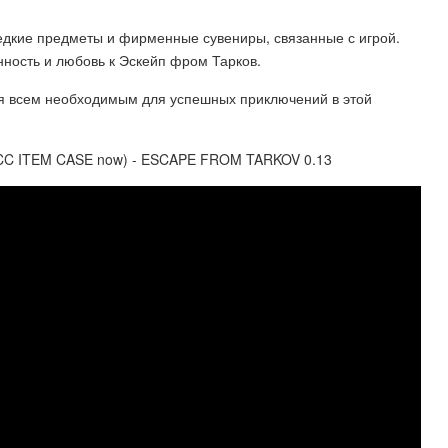
редкие предметы и фирменные сувениры, связанные с игрой.
ность и любовь к Эскейп фром Тарков.
ебя всем необходимым для успешных приключений в этой
 THICC ITEM CASE now) - ESCAPE FROM TARKOV 0.13