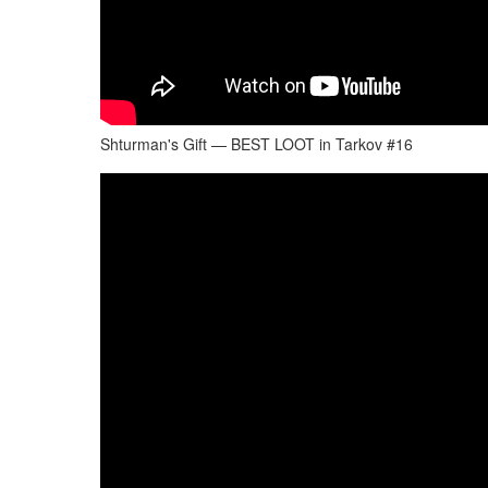
Shturman's Gift — BEST LOOT in Tarkov #16