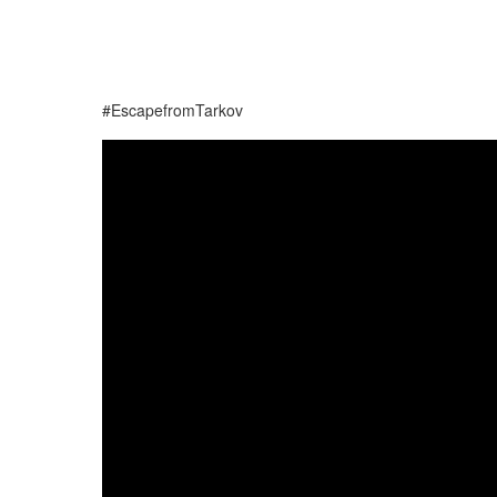
#EscapefromTarkov