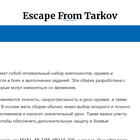
Escape From Tarkov
вляет собой оптимальный набор компонентов, оружия и
и в боях и выполнения заданий. Эта сборка разработана с
торые могут изменяться со временем.
являются точность, скорострельность и урон оружия, а также
 В основе мета сборки обычно лежит выбор мощного и точного
ротивников и наносит значительный урон. Также важно учесть
 чтобы обеспечить дополнительную защиту и боевые
ружия, как M4A1, AK-74M, HK416, FAL и другие. Они обладают