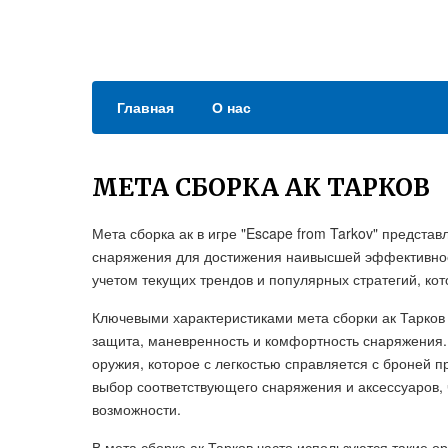
Главная
О нас
МЕТА СБОРКА АК ТАРКОВ
Мета сборка ак в игре "Escape from Tarkov" предста
снаряжения для достижения наивысшей эффективност
учетом текущих трендов и популярных стратегий, ко
Ключевыми характеристиками мета сборки ак Тарков 
защита, маневренность и комфортность снаряжения.
оружия, которое с легкостью справляется с броней п
выбор соответствующего снаряжения и аксессуаров,
возможности.
В мета сборке ак Тарков часто используются такие о