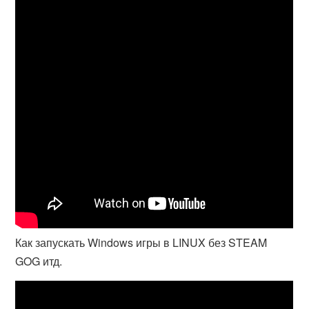
Как запускать Windows игры в LINUX без STEAM
GOG итд.