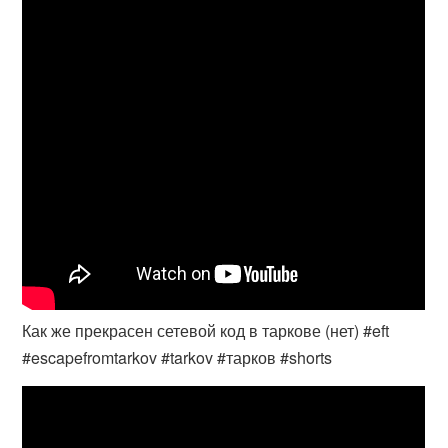
Как же прекрасен сетевой код в таркове (нет) #eft
#escapefromtarkov #tarkov #тарков #shorts