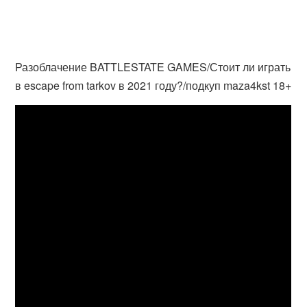
Разоблачение BATTLESTATE GAMES/Стоит ли играть
в escape from tarkov в 2021 году?/подкуп maza4kst 18+