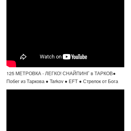
125 МЕТРОВКА - ЛЕГКО! СНАЙПИНГ в ТАРКОВ●
Побег из Таркова ● Tarkov ● EFT ● Стрелок от Бога