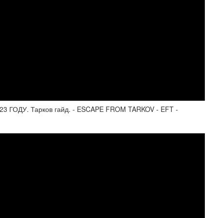
 ГОДУ. Тарков гайд. - ESCAPE FROM TARKOV - EFT -