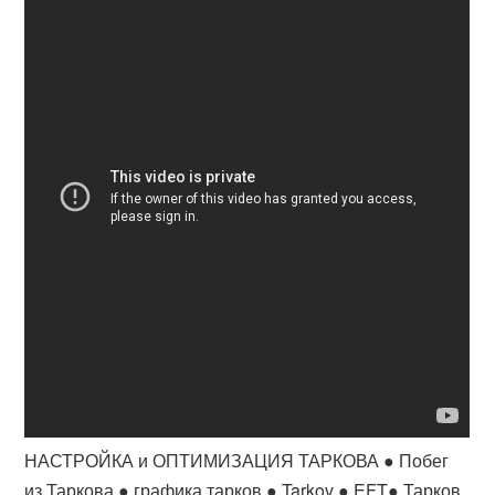
НАСТРОЙКА и ОПТИМИЗАЦИЯ ТАРКОВА ● Побег
из Таркова ● графика тарков ● Tarkov ● EFT● Тарков