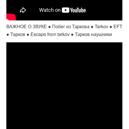
ВАЖНОЕ О ЗВУКЕ ● Побег из Таркова ● Tarkov ● EFT
● Тарков ● Escape from tarkov ● Тарков наушники