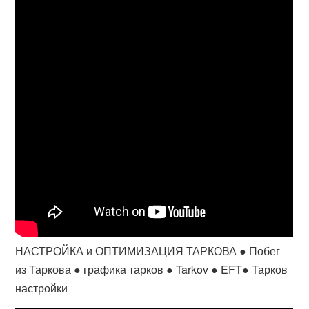
НАСТРОЙКА и ОПТИМИЗАЦИЯ ТАРКОВА ● Побег
из Таркова ● графика тарков ● Tarkov ● EFT● Тарков
настройки