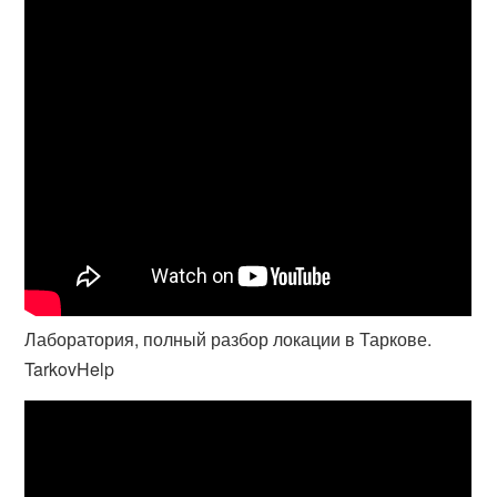
Лаборатория, полный разбор локации в Таркове.
TarkovHelp